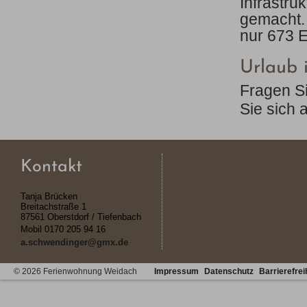
Infrastru
gemacht. 
nur 673 E
Urlaub 
Fragen S
Sie sich 
Kontakt
Tanja Brücken
Breitachstraße 1
87561 Oberstdorf / Tiefenbach
Mobil
0170 205 94 16
a.schwendinger@gmx.de
© 2026 Ferienwohnung Weidach
Impressum
Datenschutz
Barrierefrei