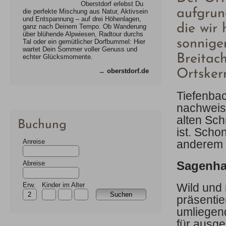
Oberstdorf erlebst Du
aufgrun
die perfekte Mischung aus Natur, Aktivsein
und Entspannung – auf drei Höhenlagen,
die wir 
ganz nach Deinem Tempo. Ob Wanderung
über blühende Alpwiesen, Radtour durchs
sonnige
Tal oder ein gemütlicher Dorfbummel: Hier
wartet Dein Sommer voller Genuss und
Breitac
echter Glücksmomente.
→
oberstdorf.de
Ortskern
Tiefenbac
nachweise
alten Sch
Buchung
ist. Scho
Anreise
anderem 
Sagenha
Abreise
Wild und
Erw.
Kinder im Alter
präsentie
umliegend
für ausg