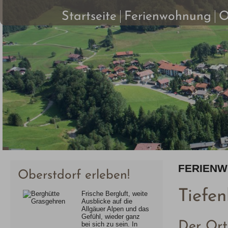
Startseite
Ferienwohnung
O
FERIEN
Oberstdorf erleben!
Tiefe
Frische Bergluft, weite
Ausblicke auf die
Allgäuer Alpen und das
Gefühl, wieder ganz
Der Ort
bei sich zu sein. In