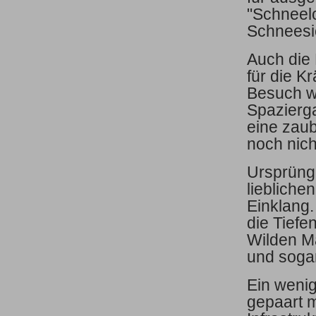
"Schneelo
Schneesi
Auch die 
für die K
Besuch we
Spazierga
eine zaub
noch nic
Ursprüngl
liebliche
Einklang.
die Tiefe
Wilden M
und sogar
Ein weni
gepaart 