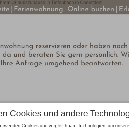
eite
Ferienwohnung
Online buchen
Erl
enwohnung reservieren oder haben noch 
ie da und beraten Sie gern persönlich. W
 Ihre Anfrage umgehend beantworten.
en Cookies und andere Technolog
verwenden Cookies und vergleichbare Technologien, um unsere
r Rückrufbitte