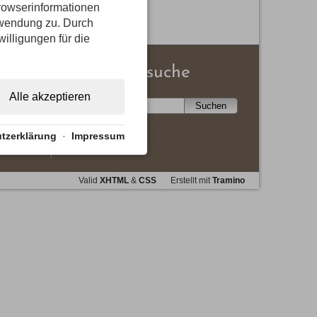
rowserinformationen
n mit uns aufzunehmen.
erwendung zu. Durch
willigungen für die
.
Stichwortsuche
Alle akzeptieren
tzerklärung
·
Impressum
Valid
XHTML
&
CSS
Erstellt mit
Tramino