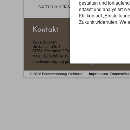
gestalten und fortlaufe
Nutzen Sie das Anfrageformular um ein unve
erfasst und analysiert w
Klicken auf „Einstellunge
Zukunft widerrufen. Weit
Kontakt
Tanja Brücken
Breitachstraße 1
87561 Oberstdorf / Tiefenbach
Mobil
0170 205 94 16
a.schwendinger@gmx.de
© 2026 Ferienwohnung Weidach
Impressum
Datenschut