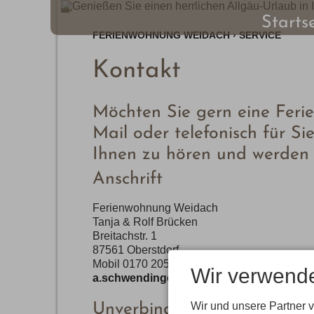
Starts
FERIENWOHNUNG WEIDACH
›
SERVICE
Kontakt
Möchten Sie gern eine Feri
Mail oder telefonisch für S
Ihnen zu hören und werden
Anschrift
Ferienwohnung Weidach
Tanja & Rolf Brücken
Breitachstr. 1
87561 Oberstdorf
Mobil 0170 205 94 16
Wir verwend
a.schwendinger@gmx.de
Wir und unsere Partner 
Unverbindliche Anfrage ode