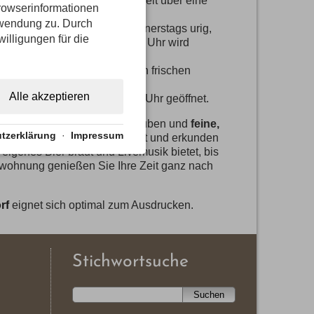
gutem Qualitätsniveau, das weit über eine
rowserinformationen
me Küche.
erwendung zu. Durch
adl:
Immer montags und donnerstags urig,
willigungen für die
ische Spezialitäten, ab 20:00 Uhr wird
.
tungsverhältnis und leckeren frischen
Alle akzeptieren
m unter der Woche bis 20.00 Uhr geöffnet.
lzahl an Restaurants
, Gaststuben und
feine,
tzerklärung
·
Impressum
h abends einmal durch den Ort und erkunden
 eigenes Bier braut und Livemusik bietet, bis
enwohnung genießen Sie Ihre Zeit ganz nach
rf
eignet sich optimal zum Ausdrucken.
Stichwortsuche