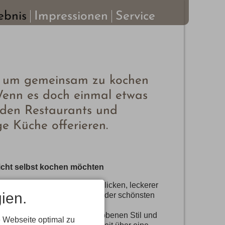
ebnis
Impressionen
Service
it, um gemeinsam zu kochen
 Wenn es doch einmal etwas
enden Restaurants und
e Küche offerieren.
nicht selbst kochen möchten
 besticht mit herrlichen Ausblicken, leckerer
ien.
 über den Riedbergpass, eine der schönsten
orragender Bewirtung im gehobenen Stil und
 Webseite optimal zu