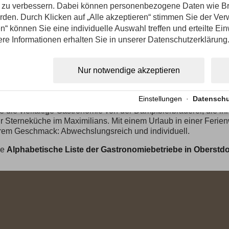
befindet sich nahe der Breitachklamm (regionale Küche auf 
nd zu verbessern. Dabei können personenbezogene Daten wie B
Alpe hinaus geht). Durchgehend von 11:00 - 21:00 Uhr war
erden. Durch Klicken auf „Alle akzeptieren“ stimmen Sie der V
Ebenfalls in Tiefenbach finden Sie den
Allgäuer Brunnenst
n“ können Sie eine individuelle Auswahl treffen und erteilte Ein
bayrische Wirtshaus-Kultur. Ab 18.00 Uhr bis 20:30 Uhr bayr
ere Informationen erhalten Sie in unserer Datenschutzerklärung
ländlich aufgespielt.
Restaurant Café Alpenrose:
Ganz nah mit gutem Preis-Leis
Gerichten.
Nur notwendige akzeptieren
Gasthof Breitachklamm:
Direkt an der Kasse Breitachklam
 Oberstdorfer Ortskern erwartet Sie selbstverständlich eine
Vie
Einstellungen
·
Datenschu
ternationale und gutbürgerliche Küche
. Schlendern Sie doc
e die vielfältige Gastronomie von der Dampfbierbrauerei, die ihr
r Sterneküche im Maximilians. Mit einem Urlaub in einer Feri
rem Geschmack: Abwechslungsreich und individuell.
ie
Alphabetische Liste der Gastronomiebetriebe in Oberstdo