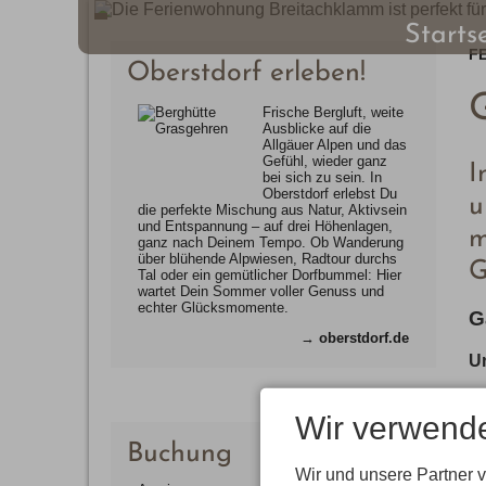
Starts
F
Oberstdorf erleben!
Frische Bergluft, weite
Ausblicke auf die
Allgäuer Alpen und das
Gefühl, wieder ganz
I
bei sich zu sein. In
Oberstdorf erlebst Du
u
die perfekte Mischung aus Natur, Aktivsein
und Entspannung – auf drei Höhenlagen,
m
ganz nach Deinem Tempo. Ob Wanderung
über blühende Alpwiesen, Radtour durchs
G
Tal oder ein gemütlicher Dorfbummel: Hier
wartet Dein Sommer voller Genuss und
echter Glücksmomente.
G
→
oberstdorf.de
Un
Wir verwend
Buchung
Wir und unsere Partner 