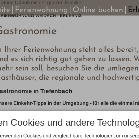
eite
Ferienwohnung
Online buchen
Erl
ERIENWOHNUNG WEIDACH
›
ERLEBNIS
Gastronomie
n Ihrer Ferienwohnung steht alles bere
nd es sich richtig gut gehen zu lassen.
ehr sein soll, besuchen Sie die umlieg
asthäuser, die regionale und hochwertig
astronomie in
Tiefenbach
sere Einkehr-Tipps in der Umgebung - für alle die einmal 
Die
Berghütte Grasgehren
ist immer einen Ausflug wert und
en Cookies und andere Technolog
Allgäuer Küche und urigem Berghütten-Flair. Der Weg führt
Passstraßen Europas.
Die
Alpe Dornach:
ist eine Alpe mit Gastzimmern und herv
verwenden Cookies und vergleichbare Technologien, um unsere