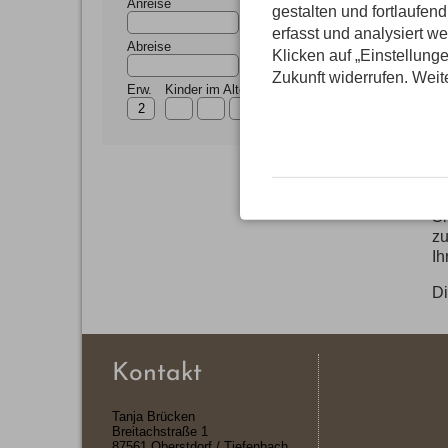
Anreise
gestalten und fortlaufe
erfasst und analysiert w
Abreise
Klicken auf „Einstellunge
Zukunft widerrufen. Weit
Erw.
Kinder im Alter
Im
in
Si
zu
Ih
D
Kontakt
Tanja Brücken
Breitachstraße 1
87561 Oberstdorf / Tiefenbach